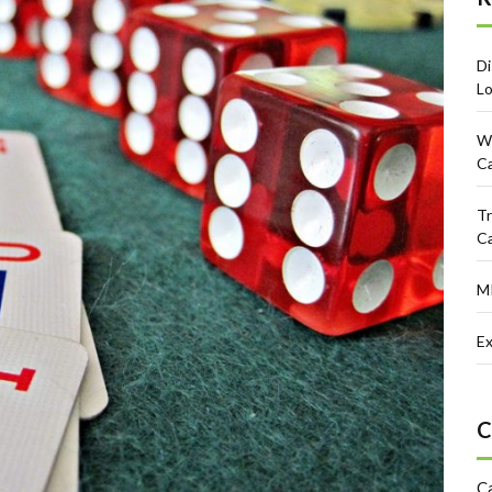
Di
Lo
W
C
Tr
C
M
E
C
C